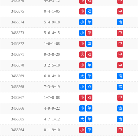
3466376
4+5+3=12
小
双
中
3466375
0+4+1=05
小
双
中
3466374
5+4+9=18
小
单
错
3466373
5+6+4=15
小
单
中
3466372
1+6+1=08
小
单
中
3466371
9+3+8=20
大
双
中
3466370
3+2+5=10
小
单
中
3466369
6+0+4=10
大
单
错
3466368
7+3+9=19
小
双
错
3466367
1+7+0=08
小
双
中
3466366
4+9+9=22
小
单
错
3466365
4+7+1=12
大
单
错
3466364
0+1+9=10
小
单
中