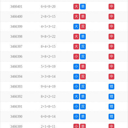
3466401
6+6+8=20
大
单
中
3466400
2+8+5=15
大
单
中
3466399
4+5+3=12
大
双
中
3466398
9+8+5=22
大
单
中
3466397
8+4+3=15
大
双
中
3466396
3+8+2=13
小
双
中
3466395
5+5+9=19
小
单
中
3466394
3+3+8=14
小
双
中
3466393
9+6+4=19
小
双
错
3466392
8+2+2=12
大
单
错
3466391
2+5+8=15
小
双
错
3466390
6+0+8=14
小
单
错
3466389
2+1+8=11
小
单
中