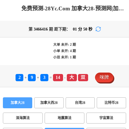
免费预测-28Yc.Com 加拿大28-预测网|加拿大pc在线|加拿大28在线预测网|PC结果咪牌_极致火热优质的免费预测网站！
第
3466416
期 距下期：
01
分
50
秒
大单
未开:
2
期
小单
未开:
4
期
小双
未开:
1
期
2
9
3
14
大
双
咪牌
+
+
=
-
加拿大28
加拿大西28
台湾28
比特币28
深海算法
地震算法
宇宙算法