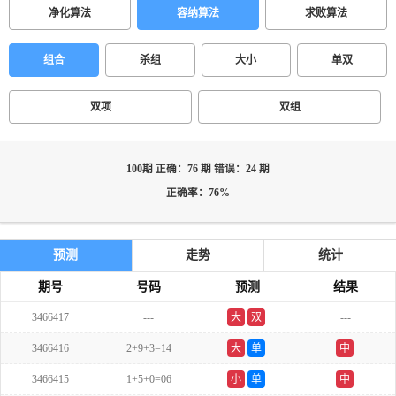
净化算法
容纳算法
求败算法
组合
杀组
大小
单双
双项
双组
100期 正确：76 期 错误：24 期
正确率：76%
预测
走势
统计
期号
号码
预测
结果
3466417
---
大
双
---
3466416
2+9+3=14
大
单
中
3466415
1+5+0=06
小
单
中