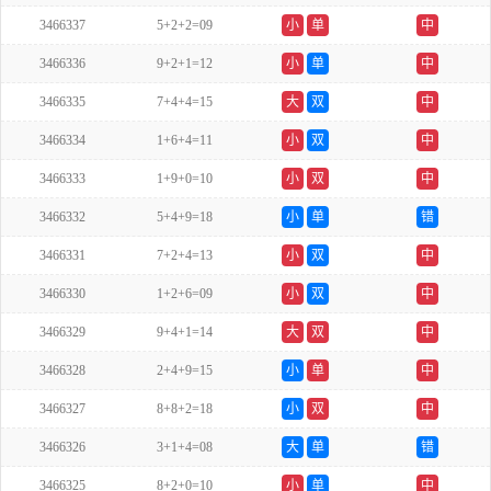
3466337
5+2+2=09
小
单
中
3466336
9+2+1=12
小
单
中
3466335
7+4+4=15
大
双
中
3466334
1+6+4=11
小
双
中
3466333
1+9+0=10
小
双
中
3466332
5+4+9=18
小
单
错
3466331
7+2+4=13
小
双
中
3466330
1+2+6=09
小
双
中
3466329
9+4+1=14
大
双
中
3466328
2+4+9=15
小
单
中
3466327
8+8+2=18
小
双
中
3466326
3+1+4=08
大
单
错
3466325
8+2+0=10
小
单
中