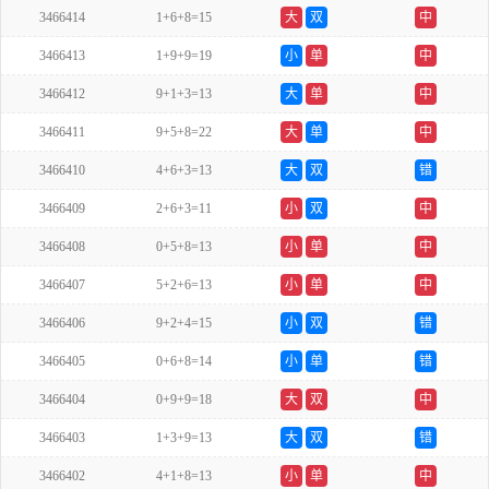
3466414
1+6+8=15
大
双
中
3466413
1+9+9=19
小
单
中
3466412
9+1+3=13
大
单
中
3466411
9+5+8=22
大
单
中
3466410
4+6+3=13
大
双
错
3466409
2+6+3=11
小
双
中
3466408
0+5+8=13
小
单
中
3466407
5+2+6=13
小
单
中
3466406
9+2+4=15
小
双
错
3466405
0+6+8=14
小
单
错
3466404
0+9+9=18
大
双
中
3466403
1+3+9=13
大
双
错
3466402
4+1+8=13
小
单
中