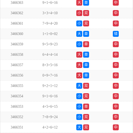
3466363
9+1+6=16
大
单
中
3466362
3+3+4=10
小
双
中
3466361
7+9+4=20
小
双
中
3466360
1+1+0=02
大
单
错
3466359
9+5+9=23
小
单
中
3466358
6+4+4=14
大
单
中
3466357
8+3+5=16
大
单
中
3466356
0+9+7=16
大
单
中
3466355
9+2+1=12
大
双
中
3466354
9+1+6=16
小
双
中
3466353
4+5+6=15
小
单
中
3466352
7+8+9=24
小
双
中
3466351
4+2+6=12
大
双
中