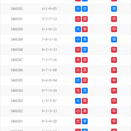
3466592
4+1+0=05
大
双
错
3466591
3+2+7=12
小
双
中
3466590
4+1+6=11
大
单
中
3466589
7+8+1=16
小
单
错
3466588
8+2+3=13
小
双
中
3466587
7+2+7=16
大
双
中
3466586
0+7+1=08
小
双
中
3466585
0+4+0=04
大
双
中
3466584
9+7+3=19
大
双
中
3466583
1+3+3=07
大
单
中
3466582
9+1+3=13
小
单
中
3466581
9+5+6=20
大
单
中