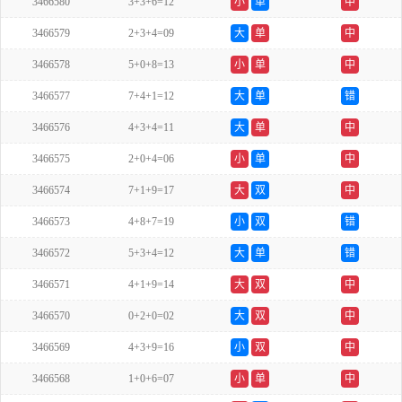
3466580
3+3+6=12
小
单
中
3466579
2+3+4=09
大
单
中
3466578
5+0+8=13
小
单
中
3466577
7+4+1=12
大
单
错
3466576
4+3+4=11
大
单
中
3466575
2+0+4=06
小
单
中
3466574
7+1+9=17
大
双
中
3466573
4+8+7=19
小
双
错
3466572
5+3+4=12
大
单
错
3466571
4+1+9=14
大
双
中
3466570
0+2+0=02
大
双
中
3466569
4+3+9=16
小
双
中
3466568
1+0+6=07
小
单
中