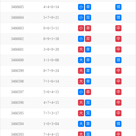
3466605
4+4+6=14
小
单
错
3466604
5+7+9=21
小
双
错
3466603
0+6+5=11
小
单
中
3466602
8+9+1=18
小
双
中
3466601
3+8+9=20
大
单
中
3466600
1+1+6=08
大
单
错
3466599
8+7+9=24
大
单
中
3466598
7+1+6=14
大
单
中
3466597
5+6+4=15
小
单
中
3466596
4+7+4=15
大
双
中
3466595
7+7+3=17
大
双
中
3466594
1+0+3=04
大
单
错
3466593
7+4+4=15
大
双
中