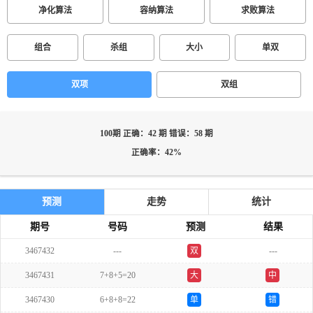
净化算法
容纳算法
求败算法
组合
杀组
大小
单双
双项
双组
100期 正确：42 期 错误：58 期
正确率：42%
预测
走势
统计
期号
号码
预测
结果
3467432
---
双
---
3467431
7+8+5=20
大
中
3467430
6+8+8=22
单
错