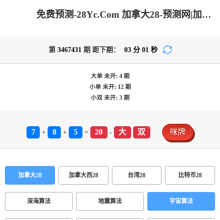
免费预测-28Yc.Com 加拿大28-预测网|加拿大pc在线|加拿大28在线预测网|PC结果咪牌_极致火热优质的免费预测网站！
第
3467431
期 距下期：
03
分
01
秒
大单
未开:
4
期
小单
未开:
12
期
小双
未开:
3
期
7
8
5
20
大
双
咪牌
+
+
=
-
加拿大28
加拿大西28
台湾28
比特币28
深海算法
地震算法
宇宙算法