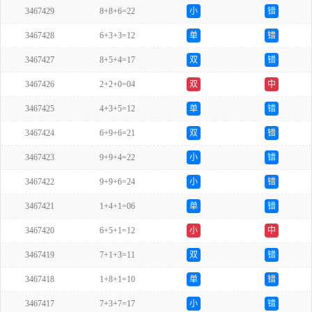
3467429
8+8+6=22
小
错
3467428
6+3+3=12
单
错
3467427
8+5+4=17
双
错
3467426
2+2+0=04
双
中
3467425
4+3+5=12
单
错
3467424
6+9+6=21
双
错
3467423
9+9+4=22
小
错
3467422
9+9+6=24
小
错
3467421
1+4+1=06
单
错
3467420
6+5+1=12
小
中
3467419
7+1+3=11
双
错
3467418
1+8+1=10
单
错
3467417
7+3+7=17
小
错