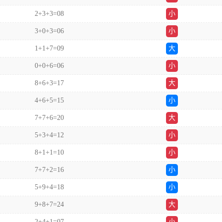
2+3+3=08
小
3+0+3=06
小
1+1+7=09
大
0+0+6=06
小
8+6+3=17
大
4+6+5=15
小
7+7+6=20
大
5+3+4=12
小
8+1+1=10
小
7+7+2=16
小
5+9+4=18
小
9+8+7=24
大
2+4+1=07
小