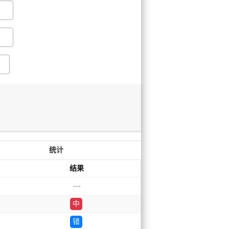
统计
结果
---
中
错