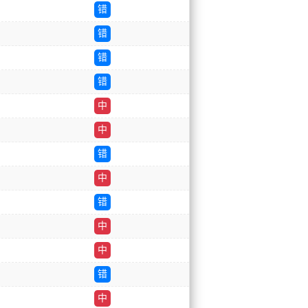
错
错
错
错
中
中
错
中
错
中
中
错
中