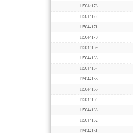
115044173
115044172
115044171
115044170
115044169
115044168
115044167
115044166
115044165
115044164
115044163
115044162
115044161