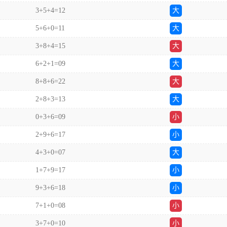
3+5+4=12
大
5+6+0=11
大
3+8+4=15
大
6+2+1=09
大
8+8+6=22
大
2+8+3=13
大
0+3+6=09
小
2+9+6=17
小
4+3+0=07
大
1+7+9=17
小
9+3+6=18
小
7+1+0=08
小
3+7+0=10
小