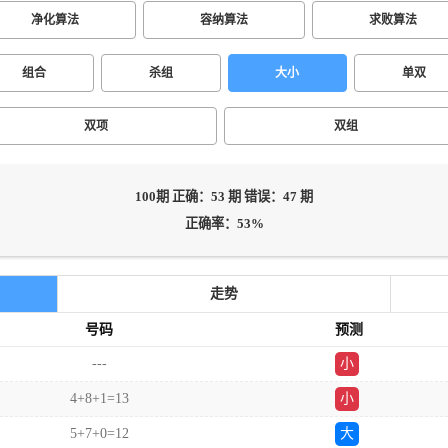
净化算法
容纳算法
求败算法
组合
杀组
大小
单双
双项
双组
100期 正确：53 期 错误：47 期
正确率：53%
走势
号码
预测
---
小
单
4+8+1=13
小
5+7+0=12
大