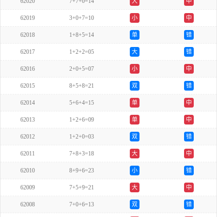
62020
7+7+0=14
大
中
62019
3+0+7=10
小
中
62018
1+8+5=14
单
错
62017
1+2+2=05
大
错
62016
2+0+5=07
小
中
62015
8+5+8=21
双
错
62014
5+6+4=15
单
中
62013
1+2+6=09
单
中
62012
1+2+0=03
双
错
62011
7+8+3=18
大
中
62010
8+9+6=23
小
错
62009
7+5+9=21
大
中
62008
7+0+6=13
双
错