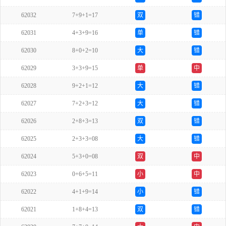
62032
7+9+1=17
双
错
62031
4+3+9=16
单
错
62030
8+0+2=10
大
错
62029
3+3+9=15
单
中
62028
9+2+1=12
大
错
62027
7+2+3=12
大
错
62026
2+8+3=13
双
错
62025
2+3+3=08
大
错
62024
5+3+0=08
双
中
62023
0+6+5=11
小
中
62022
4+1+9=14
小
错
62021
1+8+4=13
双
错