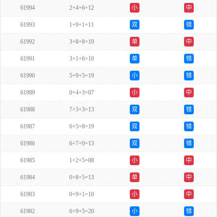
61994
2+4+6=12
小
中
61993
1+9+1=11
双
错
61992
3+8+8=19
单
中
61991
3+1+6=10
单
错
61990
5+9+5=19
小
错
61989
0+4+3=07
小
中
61988
7+3+3=13
双
错
61987
6+5+8=19
双
错
61986
6+7+0=13
双
错
61985
1+2+5=08
小
中
61984
0+8+5=13
单
中
61983
0+9+1=10
小
中
61982
6+9+5=20
小
错