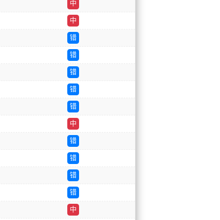
中
中
错
错
错
错
错
中
错
错
错
错
中