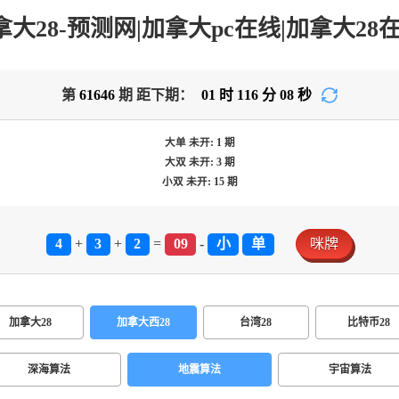
第
61646
期 距下期：
01
时
116
分
08
秒
大单
未开:
1
期
大双
未开:
3
期
小双
未开:
15
期
4
+
3
+
2
=
09
-
小
单
咪牌
加拿大28
加拿大西28
台湾28
比特币28
深海算法
地震算法
宇宙算法