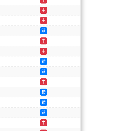
中
中
错
中
中
错
错
中
错
错
错
中