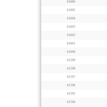
61606
61605
61604
61603
61602
61601
61600
61599
61598
61597
61596
61595
61594