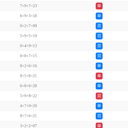
7+9+7=23
单
6+9+3=18
单
0+2+7=09
双
5+9+5=19
双
0+4+9=13
双
0+8+7=15
双
8+2+6=16
单
8+5+8=21
单
6+8+6=20
单
5+9+8=22
双
4+7+9=20
单
8+7+6=21
双
3+2+2=07
单