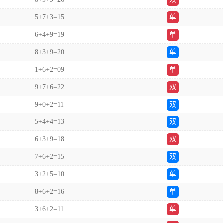
5+7+3=15
单
6+4+9=19
单
8+3+9=20
单
1+6+2=09
单
9+7+6=22
双
9+0+2=11
双
5+4+4=13
双
6+3+9=18
双
7+6+2=15
双
3+2+5=10
单
8+6+2=16
单
3+6+2=11
单