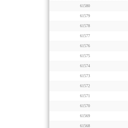
61580
61579
61578
61577
61576
61575
61574
61573
61572
61571
61570
61569
61568