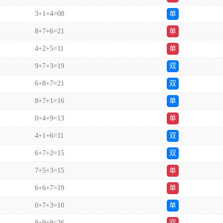
3+1+4=08
单
8+7+6=21
单
4+2+5=11
单
9+7+3=19
双
6+8+7=21
双
8+7+1=16
单
0+4+9=13
单
4+1+6=11
双
6+7+2=15
双
7+5+3=15
单
6+6+7=19
单
0+7+3=10
单
8+9+9=26
双