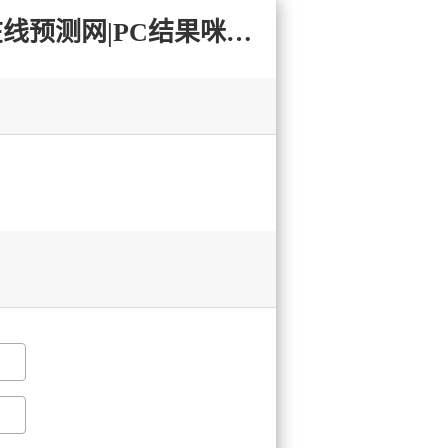
免费预测-28Yc.Com 加拿大28-预测网|加拿大pc在线|加拿大28在线预测网|PC结果咪牌_极致火热优质的免费预测网站！