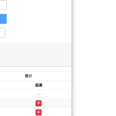
统计
结果
---
中
中