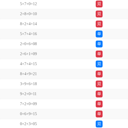
5+7+0=12
双
2+8+0=10
双
8+2+4=14
双
5+7+4=16
单
2+0+6=08
单
2+6+1=09
单
4+7+4=15
双
8+4+9=21
单
3+9+6=18
双
9+2+0=11
单
7+2+0=09
单
0+6+9=15
单
0+2+3=05
双