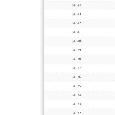
61644
61643
61642
61641
61640
61639
61638
61637
61636
61635
61634
61633
61632